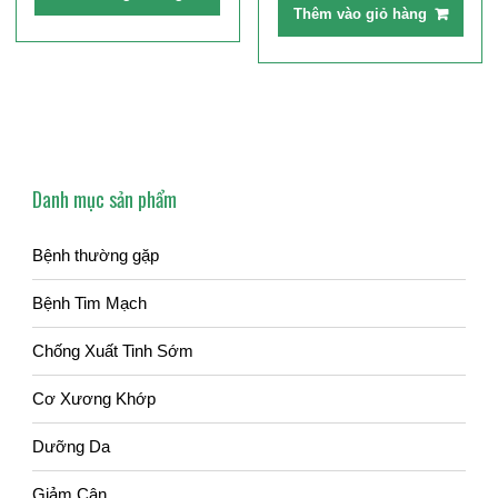
800,000₫.
là:
Thêm vào giỏ hàng
590,000₫.
Danh mục sản phẩm
Bệnh thường gặp
Bệnh Tim Mạch
Chống Xuất Tinh Sớm
Cơ Xương Khớp
Dưỡng Da
Giảm Cân