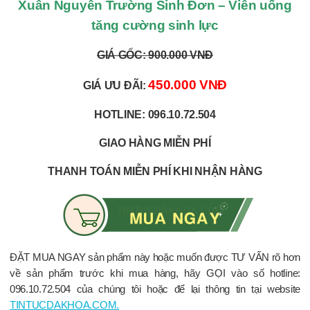
Xuân Nguyên Trường Sinh Đơn – Viên uống
tăng cường sinh lực
GIÁ GỐC: 900.000 VNĐ
450.000 VNĐ
GIÁ ƯU ĐÃI:
HOTLINE: 096.10.72.504
GIAO HÀNG MIỄN PHÍ
THANH TOÁN MIỄN PHÍ KHI NHẬN HÀNG
ĐẶT MUA NGAY sản phẩm này hoặc muốn được TƯ VẤN rõ hơn
về sản phẩm trước khi mua hàng, hãy GỌI vào số hotline:
096.10.72.504 của chúng tôi hoặc để lại thông tin tại website
TINTUCDAKHOA.COM.