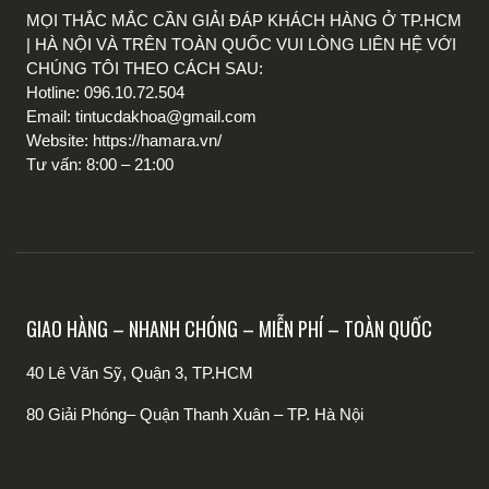
MỌI THẮC MẮC CẦN GIẢI ĐÁP KHÁCH HÀNG Ở TP.HCM
| HÀ NỘI VÀ TRÊN TOÀN QUỐC VUI LÒNG LIÊN HỆ VỚI
CHÚNG TÔI THEO CÁCH SAU:
Hotline: 096.10.72.504
Email: tintucdakhoa@gmail.com
Website: https://hamara.vn/
Tư vấn: 8:00 – 21:00
GIAO HÀNG – NHANH CHÓNG – MIỄN PHÍ – TOÀN QUỐC
40 Lê Văn Sỹ, Quận 3, TP.HCM
80 Giải Phóng– Quận Thanh Xuân – TP. Hà Nội