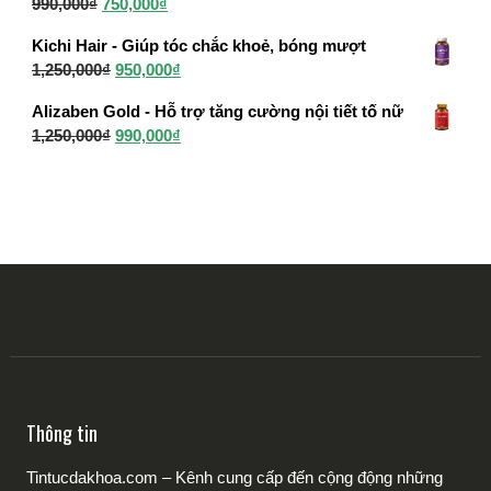
Giá
Giá
990,000
₫
750,000
₫
1,200,000₫.
gốc
hiện
Kichi Hair - Giúp tóc chắc khoẻ, bóng mượt
là:
tại
Giá
Giá
1,250,000
₫
950,000
₫
990,000₫.
là:
gốc
hiện
750,000₫.
Alizaben Gold - Hỗ trợ tăng cường nội tiết tố nữ
là:
tại
Giá
Giá
1,250,000
₫
990,000
₫
1,250,000₫.
là:
gốc
hiện
950,000₫.
là:
tại
1,250,000₫.
là:
990,000₫.
Thông tin
Tintucdakhoa.com – Kênh cung cấp đến cộng động những