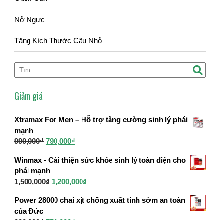
Nở Ngực
Tăng Kích Thước Cậu Nhỏ
Giảm giá
Xtramax For Men – Hỗ trợ tăng cường sinh lý phái
mạnh
Giá
Giá
990,000
₫
790,000
₫
gốc
hiện
Winmax - Cải thiện sức khỏe sinh lý toàn diện cho
là:
tại
phái mạnh
990,000₫.
là:
Giá
Giá
1,500,000
₫
1,200,000
₫
790,000₫.
gốc
hiện
Power 28000 chai xịt chống xuất tinh sớm an toàn
là:
tại
của Đức
1,500,000₫.
là: