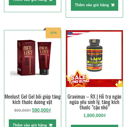
là:
tại
1,950,000₫.
là:
Thêm vào giỏ hàng
1,200,000₫.
là:
1,600,000₫.
750,0
-27%
Menlust Gel Gel bôi giúp tăng
Gravimax – RX | Hỗ trợ ngăn
kích thước dương vật
ngừa yếu sinh lý, tăng kích
thước ”cậu nhỏ”
Giá
Giá
590,000
₫
800,000
₫
1,800,000
₫
gốc
hiện
là:
tại
Thêm vào giỏ hàng