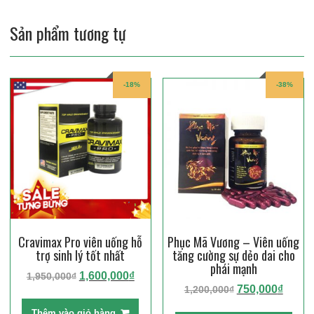
Sản phẩm tương tự
-18%
-38%
Cravimax Pro viên uống hỗ
Phục Mã Vương – Viên uống
trợ sinh lý tốt nhất
tăng cường sự dẻo dai cho
phái mạnh
Giá
Giá
1,600,000
₫
1,950,000
₫
Giá
Giá
750,000
₫
1,200,000
₫
gốc
hiện
gốc
hiện
là:
tại
Thêm vào giỏ hàng