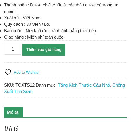
Thành phần : Được chiết xuất từ các thảo dược có trong tự
nhiên.
Xuất xứ : Việt Nam
Quy cách : 30 Viên / Lọ.
Bảo quản : Nơi khô ráo, tránh ánh nắng trực tiếp.
Giao hàng : Miễn phí toàn quốc.
Xuân
Thêm vào giỏ hàng
Nguyên
Trường
Sinh
Đơn
Add to Wishlist
-
Viên
SKU:
TCXTS12
Danh mục:
Tăng Kích Thước Cậu Nhỏ
,
Chống
uống
Xuất Tinh Sớm
tăng
cường
sinh
Mô tả
lực
số
Mô tả
lượng