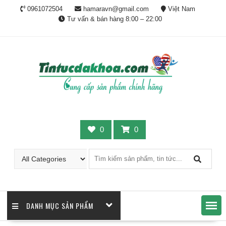
Skip
0961072504
hamaravn@gmail.com
Việt Nam
to
Tư vấn & bán hàng 8:00 – 22:00
content
0
0
DANH MỤC SẢN PHẨM