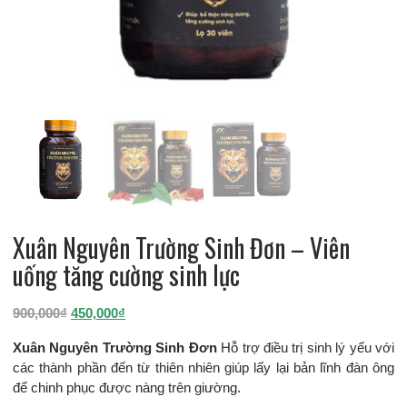
Xuân Nguyên Trường Sinh Đơn – Viên
uống tăng cường sinh lực
Giá
Giá
900,000
₫
450,000
₫
gốc
hiện
Xuân Nguyên Trường Sinh Đơn
Hỗ trợ điều trị sinh lý yếu với
là:
tại
các thành phần đến từ thiên nhiên giúp lấy lại bản lĩnh đàn ông
900,000₫.
là:
để chinh phục được nàng trên giường.
450,000₫.