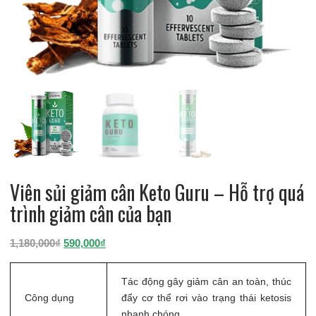
Viên sủi giảm cân Keto Guru – Hỗ trợ quá
trình giảm cân của bạn
Giá
Giá
1,180,000
₫
590,000
₫
gốc
hiện
là:
tại
Tác động gây giảm cân an toàn, thúc
1,180,000₫.
là:
Công dụng
đẩy cơ thể rơi vào trạng thái ketosis
590,000₫.
nhanh chóng.