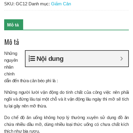
-
SKU:
GC12
Danh mục:
Giảm Cân
Hỗ
trợ
quá
Mô tả
trình
giảm
Mô tả
cân
của
Những
bạn
Nội dung
nguyên
số
nhân
lượng
chính
dẫn đến thừa cân béo phì là :
Những người lười vận động do tính chất của công việc nên phải
ngồi và đứng lâu tại một chỗ và ít vận động lâu ngày thì mỡ sẽ tích
tụ lại gây nên mỡ thừa.
Do chế độ ăn uống không hợp lý thường xuyên sử dụng đồ ăn
chứa nhiều dầu mỡ, dùng nhiều loại thức uống có chưa chất kích
thích như bia rượu.