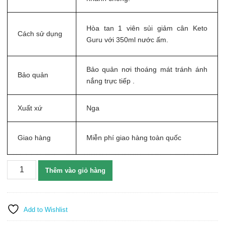
Hòa tan 1 viên sủi giảm cân Keto
Cách sử dụng
Guru với 350ml nước ấm.
Bảo quản nơi thoáng mát tránh ánh
Bảo quản
nắng trực tiếp .
Xuất xứ
Nga
Giao hàng
Miễn phí giao hàng toàn quốc
Viên
Thêm vào giỏ hàng
sủi
giảm
cân
Keto
Add to Wishlist
Guru