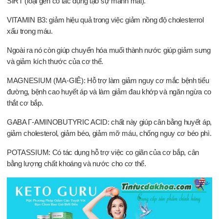
SIRT (loại gen có tác dụng tạo sự mảnh mai).
VITAMIN B3: giảm hiệu quả trong việc giảm nồng độ cholesterrol
xấu trong máu.
Ngoài ra nó còn giúp chuyển hóa muối thành nước giúp giảm sưng
và giảm kích thước của cơ thể.
MAGNESIUM (MA-GIÊ): Hỗ trợ làm giảm nguy cơ mắc bệnh tiểu
đường, bệnh cao huyết áp và làm giảm đau khớp và ngăn ngừa co
thắt cơ bắp.
GABA Γ-AMINOBUTYRIC ACID: chất này giúp cân bằng huyết áp,
giảm cholesterol, giảm béo, giảm mỡ máu, chống nguy cơ béo phì.
POTASSIUM: Có tác dụng hỗ trợ việc co giãn của cơ bắp, cân
bằng lượng chất khoáng và nước cho cơ thể.