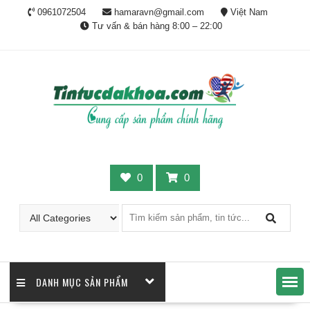
Skip
0961072504
hamaravn@gmail.com
Việt Nam
to
Tư vấn & bán hàng 8:00 – 22:00
content
0
0
DANH MỤC SẢN PHẨM