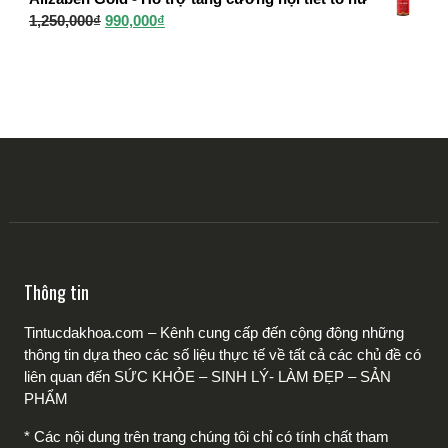
là:
tại
Giá
Giá
1,250,000
₫
990,000
₫
1,250,000₫.
là:
gốc
hiện
950,000₫.
là:
tại
1,250,000₫.
là:
990,000₫.
Thông tin
Tintucdakhoa.com – Kênh cung cấp đến cộng động những
thông tin dựa theo các số liệu thực tế về tất cả các chủ đề có
liên quan đến SỨC KHỎE – SINH LÝ- LÀM ĐẸP – SẢN
PHẨM
* Các nội dung trên trang chúng tôi chỉ có tính chất tham