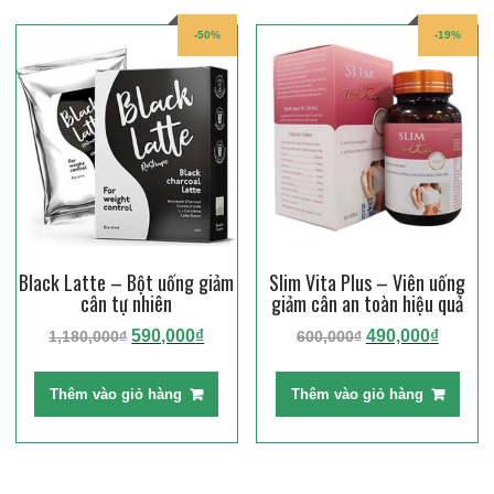
-50%
-19%
Black Latte – Bột uống giảm
Slim Vita Plus – Viên uống
cân tự nhiên
giảm cân an toàn hiệu quả
Giá
Giá
Giá
Giá
590,000
₫
490,000
₫
1,180,000
₫
600,000
₫
gốc
hiện
gốc
hiện
là:
tại
là:
tại
Thêm vào giỏ hàng
Thêm vào giỏ hàng
1,180,000₫.
là:
600,000₫.
là:
590,000₫.
490,00