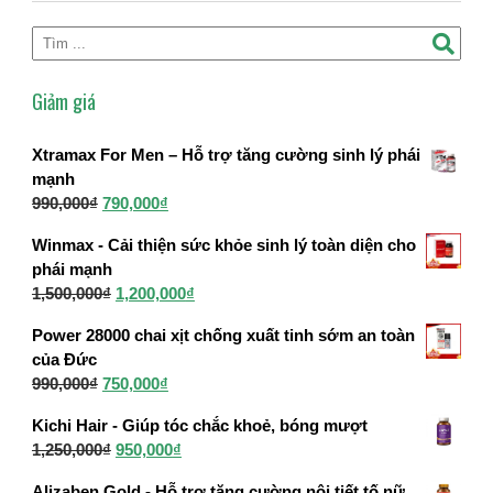
Giảm giá
Xtramax For Men – Hỗ trợ tăng cường sinh lý phái
mạnh
Giá
Giá
990,000
₫
790,000
₫
gốc
hiện
Winmax - Cải thiện sức khỏe sinh lý toàn diện cho
là:
tại
phái mạnh
990,000₫.
là:
Giá
Giá
1,500,000
₫
1,200,000
₫
790,000₫.
gốc
hiện
Power 28000 chai xịt chống xuất tinh sớm an toàn
là:
tại
của Đức
1,500,000₫.
là:
Giá
Giá
990,000
₫
750,000
₫
1,200,000₫.
gốc
hiện
Kichi Hair - Giúp tóc chắc khoẻ, bóng mượt
là:
tại
Giá
Giá
1,250,000
₫
950,000
₫
990,000₫.
là:
gốc
hiện
750,000₫.
Alizaben Gold - Hỗ trợ tăng cường nội tiết tố nữ