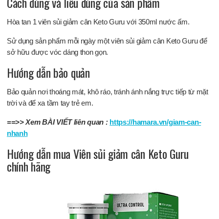
Cách dùng và liều dùng của sản phẩm
Hòa tan 1 viên sủi giảm cân Keto Guru với 350ml nước ấm.
Sử dụng sản phẩm mỗi ngày một viên sủi giảm cân Keto Guru để
sở hữu được vóc dáng thon gọn.
Hướng dẫn bảo quản
Bảo quản nơi thoáng mát, khô ráo, tránh ánh nắng trực tiếp từ mặt
trời và để xa tầm tay trẻ em.
==>> Xem BÀI VIẾT liên quan :
https://hamara.vn/giam-can-
nhanh
Hướng dẫn mua Viên sủi giảm cân Keto Guru
chính hãng