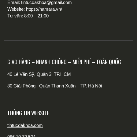
Email: tintucdakhoa@gmail.com
Website: https://hamara.vn/
Tư vấn: 8:00 – 21:00
GIAO HÀNG – NHANH CHÓNG – MIỄN PHÍ – TOÀN QUỐC
40 Lê Văn Sỹ, Quận 3, TP.HCM
80 Giải Phóng– Quận Thanh Xuân – TP. Hà Nội
THÔNG TIN WEBSITE
tintucdakhoa.com
096.10.72.504