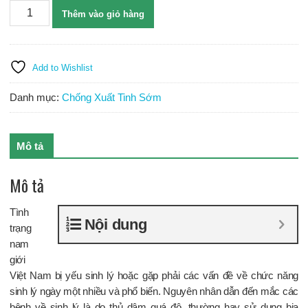
Mãnh
Thêm vào giỏ hàng
Dương
Nam
Việt
-
Add to Wishlist
Bí
quyết
Danh mục:
Chống Xuất Tinh Sớm
tăng
cường
sinh
Mô tả
lý
hiệu
Mô tả
quả
số
Tình
lượng
Nội dung
trạng
nam
giới
Việt Nam bị yếu sinh lý hoặc gặp phải các vấn đề về chức năng
sinh lý ngày một nhiều và phổ biến. Nguyên nhân dẫn đến mắc các
bệnh về sinh lý là do thủ dâm quá độ, thường hay sử dụng bia