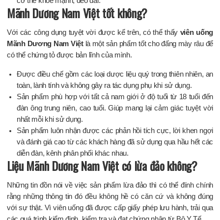
cơ thể khỏe mạnh, dẻo dai.
Mãnh Dương Nam Việt tốt không?
Với các công dụng tuyệt vời được kể trên, có thể thấy
viên uống
Mãnh Dương Nam Việt
là một sản phẩm tốt cho đấng mày râu để
có thể chứng tỏ được bản lĩnh của mình.
Được điều chế gồm các loại dược liệu quý trong thiên nhiên, an
toàn, lành tính và không gây ra tác dụng phụ khi sử dụng.
Sản phẩm phù hợp với tất cả nam giới ở độ tuổi từ 18 tuổi đến
đàn ông trung niên, cao tuổi. Giúp mang lại cảm giác tuyệt vời
nhất mỗi khi sử dụng.
Sản phẩm luôn nhận được các phản hồi tích cực, lời khen ngợi
và đánh giá cao từ các khách hàng đã sử dụng qua hầu hết các
diễn đàn, kênh phân phối khác nhau.
Liệu Mãnh Dương Nam Việt có lừa đảo không?
Những tin đồn nói về việc sản phẩm lừa đảo thì có thể đính chính
rằng những thông tin đó đều không hề có căn cứ và không đúng
với sự thật. Vì viên uống đã được cấp giấy phép lưu hành, trải qua
các quá trình kiểm định, kiểm tra và đạt chứng nhận từ Bộ Y Tế.