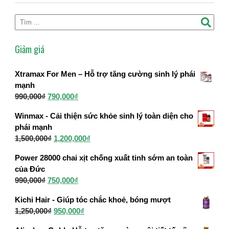
Giảm giá
Xtramax For Men – Hỗ trợ tăng cường sinh lý phái
mạnh
Giá
Giá
990,000
₫
790,000
₫
gốc
hiện
Winmax - Cải thiện sức khỏe sinh lý toàn diện cho
là:
tại
phái mạnh
990,000₫.
là:
Giá
Giá
1,500,000
₫
1,200,000
₫
790,000₫.
gốc
hiện
Power 28000 chai xịt chống xuất tinh sớm an toàn
là:
tại
của Đức
1,500,000₫.
là:
Giá
Giá
990,000
₫
750,000
₫
1,200,000₫.
gốc
hiện
Kichi Hair - Giúp tóc chắc khoẻ, bóng mượt
là:
tại
Giá
Giá
1,250,000
₫
950,000
₫
990,000₫.
là:
gốc
hiện
750,000₫.