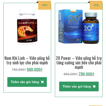
-23%
-21%
Nam Khí Linh – Viên uống hỗ
20 Power – Viên uống hỗ trợ
trợ sinh lực cho phái mạnh
tăng cường sức bền cho phái
mạnh
Giá
Giá
580,000
₫
750,000
₫
Giá
Giá
790,000
₫
990,000
₫
gốc
hiện
gốc
hiện
là:
tại
Thêm vào giỏ hàng
là:
tại
750,000₫.
là:
Thêm vào giỏ hàng
990,000₫.
là:
580,000₫.
790,00