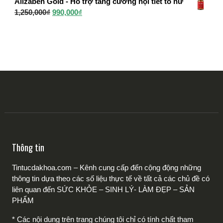
Alizaben Gold - Hỗ trợ tăng cường nội tiết tố nữ
là:
tại
Giá
Giá
1,250,000
₫
990,000
₫
1,250,000₫.
là:
gốc
hiện
950,000₫.
là:
tại
1,250,000₫.
là:
990,000₫.
Thông tin
Tintucdakhoa.com – Kênh cung cấp đến cộng động những
thông tin dựa theo các số liệu thực tế về tất cả các chủ đề có
liên quan đến SỨC KHỎE – SINH LÝ- LÀM ĐẸP – SẢN
PHẨM
* Các nội dung trên trang chúng tôi chỉ có tính chất tham