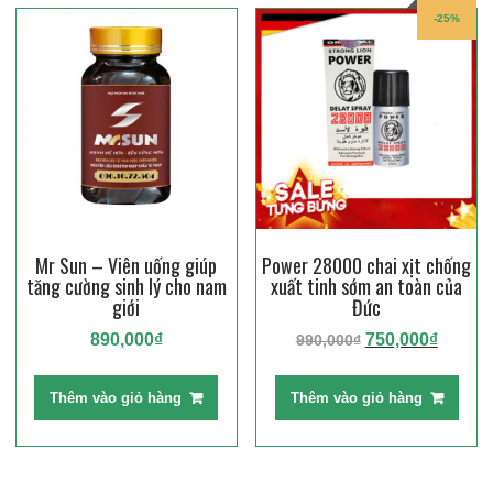
-25%
Mr Sun – Viên uống giúp
Power 28000 chai xịt chống
tăng cường sinh lý cho nam
xuất tinh sớm an toàn của
giới
Đức
Giá
Giá
890,000
₫
750,000
₫
990,000
₫
gốc
hiện
là:
tại
Thêm vào giỏ hàng
Thêm vào giỏ hàng
990,000₫.
là:
750,00