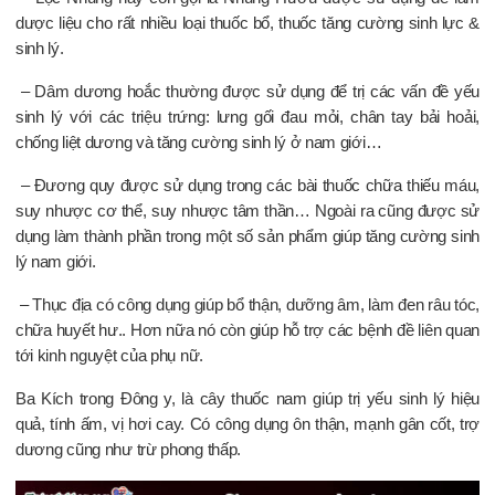
dược liệu cho rất nhiều loại thuốc bổ, thuốc tăng cường sinh lực &
sinh lý.
– Dâm dương hoắc thường được sử dụng để trị các vấn đề yếu
sinh lý với các triệu trứng: lưng gối đau mỏi, chân tay bải hoải,
chống liệt dương và tăng cường sinh lý ở nam giới…
– Đương quy được sử dụng trong các bài thuốc chữa thiếu máu,
suy nhược cơ thể, suy nhược tâm thần… Ngoài ra cũng được sử
dụng làm thành phần trong một số sản phẩm giúp tăng cường sinh
lý nam giới.
– Thục địa có công dụng giúp bổ thận, dưỡng âm, làm đen râu tóc,
chữa huyết hư.. Hơn nữa nó còn giúp hỗ trợ các bệnh đề liên quan
tới kinh nguyệt của phụ nữ.
Ba Kích
trong Đông y, là cây thuốc nam giúp trị yếu sinh lý hiệu
quả, tính ấm, vị hơi cay. Có công dụng ôn thận, mạnh gân cốt, trợ
dương cũng như trừ phong thấp.