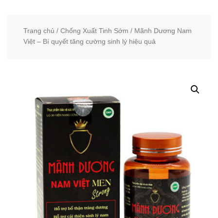
Trang chủ
/
Chống Xuất Tinh Sớm
/ Mãnh Dương Nam
Việt – Bí quyết tăng cường sinh lý hiệu quả