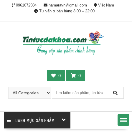
Skip
0961072504
hamaravn@gmail.com
Việt Nam
to
Tư vấn & bán hàng 8:00 – 22:00
content
0
0
DANH MỤC SẢN PHẨM