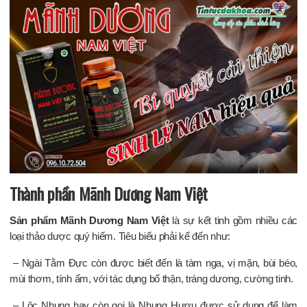
Thành phần Mãnh Dương Nam Việt
Sản phẩm Mãnh Dương Nam Việt
là sự kết tinh gồm nhiều các
loại thảo dược quý hiếm. Tiêu biểu phải kể đến như:
– Ngài Tằm Đực còn được biết đến là tàm nga, vị mặn, bùi béo,
mùi thơm, tính ấm, với tác dụng bổ thận, tráng dương, cường tinh.
– Lộc Nhung hay còn gọi là Nhung Hươu được sử dụng để làm