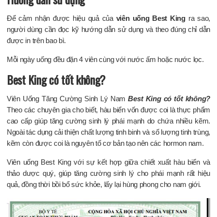
Để cảm nhận được hiệu quả của
viên uống Best King
ra sao,
người dùng cần đọc kỹ hướng dẫn sử dụng và theo đúng chỉ dẫn
được in trên bao bì.
Mỗi ngày uống đều đặn 4 viên cùng với nước ấm hoặc nước lọc.
Best King có tốt không?
Viên Uống Tăng Cường Sinh Lý Nam
Best King có tốt không?
Theo các chuyên gia cho biết, hàu biển vốn được coi là thực phẩm
cao cấp giúp tăng cường sinh lý phái mạnh do chứa nhiều kẽm.
Ngoài tác dụng cải thiện chất lượng tinh binh và số lượng tinh trùng,
kẽm còn được coi là nguyên tố cơ bản tạo nên các hormon nam.
Viên uống Best King với sự kết hợp giữa chiết xuất hàu biển và
thảo dược quý, giúp tăng cường sinh lý cho phái mạnh rất hiệu
quả, đồng thời bồi bổ sức khỏe, lấy lại hùng phong cho nam giới.