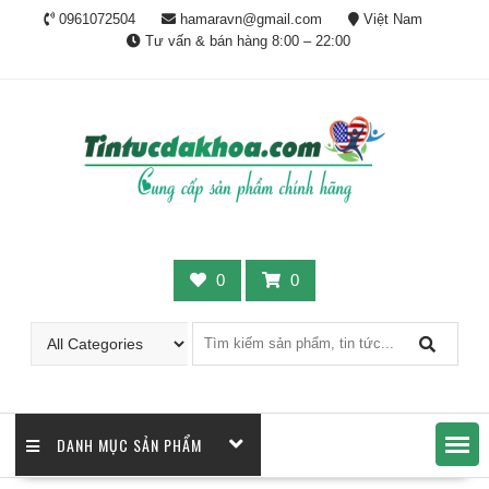
Skip
0961072504
hamaravn@gmail.com
Việt Nam
to
Tư vấn & bán hàng 8:00 – 22:00
content
0
0
DANH MỤC SẢN PHẨM