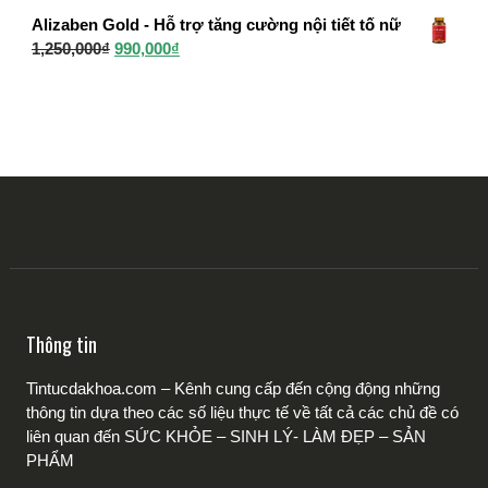
gốc
hiện
750,000₫.
Alizaben Gold - Hỗ trợ tăng cường nội tiết tố nữ
là:
tại
Giá
Giá
1,250,000
₫
990,000
₫
1,250,000₫.
là:
gốc
hiện
950,000₫.
là:
tại
1,250,000₫.
là:
990,000₫.
Thông tin
Tintucdakhoa.com – Kênh cung cấp đến cộng động những
thông tin dựa theo các số liệu thực tế về tất cả các chủ đề có
liên quan đến SỨC KHỎE – SINH LÝ- LÀM ĐẸP – SẢN
PHẨM