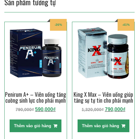
Sản phẩm tương tự
-26%
-41%
Penirum A+ – Viên uống tăng
King X Max – Viên uống giúp
cường sinh lực cho phái mạnh
tăng sự tự tin cho phái mạnh
Giá
Giá
Giá
Giá
590,000
₫
790,000
₫
790,000
₫
1,320,000
₫
gốc
hiện
gốc
hiện
là:
tại
là:
tại
Thêm vào giỏ hàng
Thêm vào giỏ hàng
790,000₫.
là:
1,320,000₫.
là:
590,000₫.
790,0