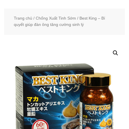
Trang chủ
/
Chống Xuất Tinh Sớm
/ Best King – Bí
quyết giúp đàn ông tăng cường sinh lý