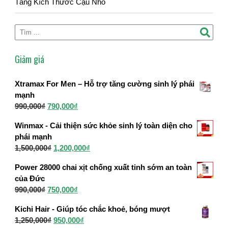
Tăng Kích Thước Cậu Nhỏ
Giảm giá
Xtramax For Men – Hỗ trợ tăng cường sinh lý phái
mạnh
Giá
Giá
990,000
₫
790,000
₫
gốc
hiện
Winmax - Cải thiện sức khỏe sinh lý toàn diện cho
là:
tại
phái mạnh
990,000₫.
là:
Giá
Giá
1,500,000
₫
1,200,000
₫
790,000₫.
gốc
hiện
Power 28000 chai xịt chống xuất tinh sớm an toàn
là:
tại
của Đức
1,500,000₫.
là:
Giá
Giá
990,000
₫
750,000
₫
1,200,000₫.
gốc
hiện
Kichi Hair - Giúp tóc chắc khoẻ, bóng mượt
là:
tại
Giá
Giá
1,250,000
₫
950,000
₫
990,000₫.
là: