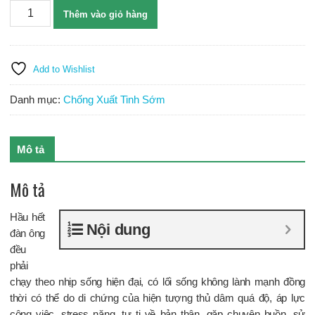
Best
Thêm vào giỏ hàng
King
-
Bí
quyết
Add to Wishlist
giúp
đàn
Danh mục:
Chống Xuất Tinh Sớm
ông
tăng
cường
Mô tả
sinh
lý
Mô tả
số
lượng
Hầu hết
Nội dung
đàn ông
đều
phải
chạy theo nhịp sống hiện đại, có lối sống không lành mạnh đồng
thời có thể do di chứng của hiện tượng thủ dâm quá độ, áp lực
công việc, stress nặng, tự ti về bản thân, gặp chuyện buồn, sử